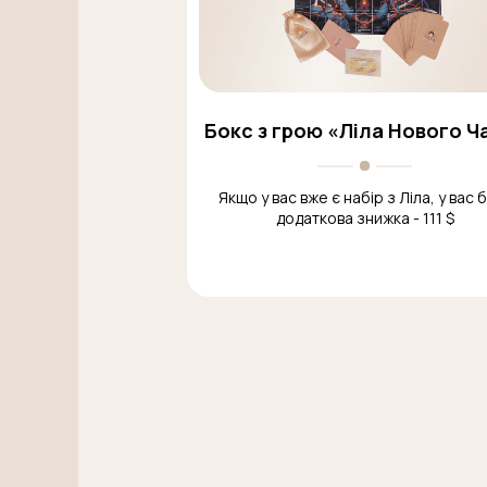
Бокс з грою «Ліла Нового Ч
Якщо у вас вже є набір з Ліла, у вас 
додаткова знижка - 111 $