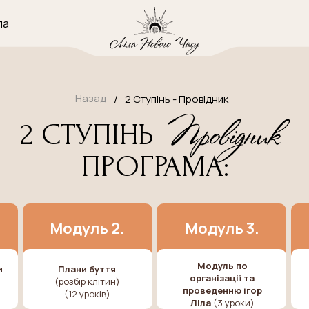
Назад
/
2 Ступінь - Провідник
2 СТУПІНЬ
ПРОГРАМА:
Модуль 2.
Модуль 3.
Модуль по
и
Плани буття
організації та
(розбір клітин)
проведенню ігор
(12 уроків)
Ліла
(3 уроки)