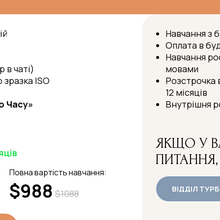
ій
Навчання з б
Оплата в буд
Навчання ро
 в чаті)
мовами
 зразка ISO
Розстрочка в
12 місяців
о Часу»
Внутрішня р
ЯКЩО У 
яців
ПИТАННЯ,
Повна вартість навчання:
$988
ВІДДІЛ ТУР
$1088