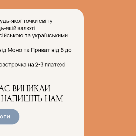
удь-якої точки світу
ь-якій валюті
сійською та українськими
ід Моно та Приват від 6 до
озстрочка на 2-3 платежі
ВАС ВИНИКЛИ
 НАПИШІТЬ НАМ
БОТИ