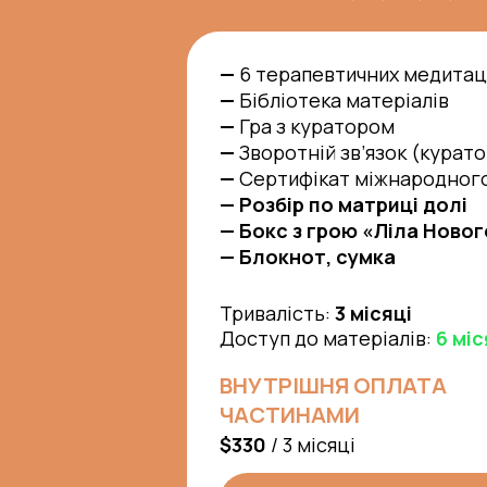
—
6 терапевтичних медитац
—
Бібліотека матеріалів
—
Гра з куратором
—
Зворотній зв’язок (куратор
—
Сертифікат міжнародного
— Розбір по матриці долі
— Бокс з грою «Ліла Новог
— Блокнот, сумка
Тривалість:
3 місяці
Доступ до матеріалів:
6 міс
ВНУТРІШНЯ ОПЛАТА
ЧАСТИНАМИ
$330
/ 3 місяці