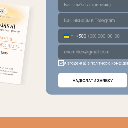
+380
я згоден(a) з політикою конфіде
НАДІСЛАТИ ЗАЯВКУ