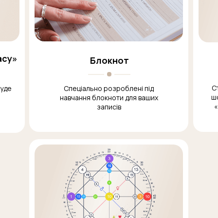
асу»
Блокнот
С
буде
Спеціально розроблені під
ш
навчання блокноти для ваших
«
записів