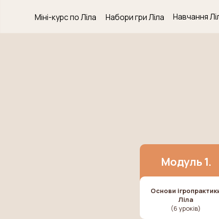
Навчання Ліла
Міні-курс по Ліла
Набори гри Ліла
Модуль 1.
Основи ігропрактик
Ліла
(6 уроків)